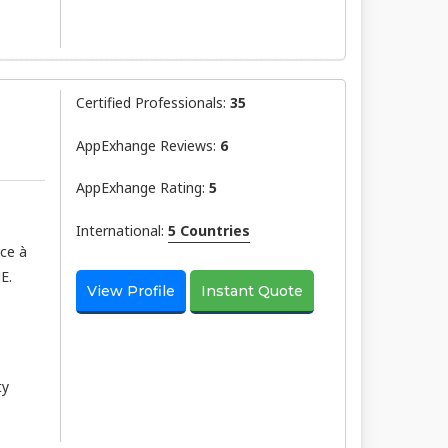
Certified Professionals:
35
AppExhange Reviews:
6
AppExhange Rating:
5
International:
5 Countries
âce à
E.
View Profile
Instant Quote
ty