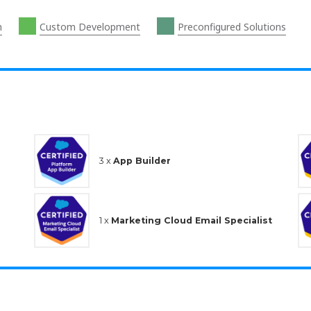
n
Custom Development
Preconfigured Solutions
3 x
App Builder
1 x
Marketing Cloud Email Specialist