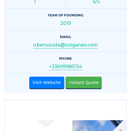
1
5/5
YEAR OF FOUNDING
2019
EMAIL
o.bensouda@solganeo.com
PHONE
+33699985134
Visit Website
Instant Quote