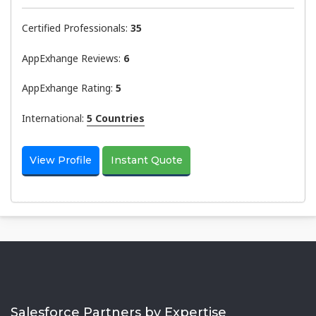
Certified Professionals:
35
AppExhange Reviews:
6
AppExhange Rating:
5
International:
5 Countries
View Profile
Instant Quote
Salesforce Partners by Expertise